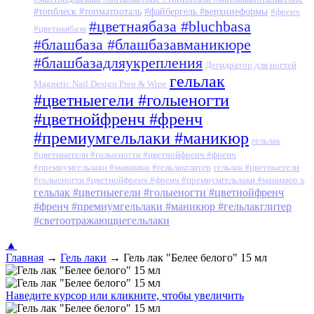
#топблеск #топматпоталь
#файбергель #верхниеформы
#френч
#цветнаябаза #bluchbasa
#цветнаябаза
#блашбаза #блашбазавманикюре
#блашбазадляукрепления
Дегидратор для ногтей
гельлак
Magnetic Nail Design Prep & Wipe
#цветныегели #голыеногти
#цветнойфренч #френч
#премиумгельлаки #маникюр
гельлак
#цветныегели #голыеногти #цветнойфренч #френч
#премиумгельлаки #маникюр #гельлакглитер
гельлак #цветныегели
#голыеногти #цветнойфренч #френч #премиумгельлаки #маникюр x
гельлак #цветныегели #голыеногти #цветнойфренч
#френч #премиумгельлаки #маникюр #гельлакглитер
#светоотражающиегельлаки
▲
Главная
→
Гель лаки
→
Гель лак "Белее белого" 15 мл
Наведите курсор или кликните, чтобы увеличить