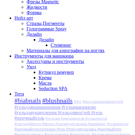
Фрезы Magnetic
Жидкости
Формы
Нейл арт
Стразы,Пигменты
Голограммые Spray
Дизайн
Дизайн
Стемпинг
Материалы для аэрографии на ногтях
Инструменты для маникюра
Аксессуары и инструменты
Уход
Кутикул ремувер
Крема
Масла
Seduction SPA
Теги
#blushnails
#biabnails
#ibx
#восстановлениеногтей
#гельдлянаращивания #гельвманикюре
#гельдляукрепления #гельдляногтей #гель
#прочныйгель
#гельлак #цветныегели #голыеногти
#цветнойфренч #френч #премиумгельлаки #маникюр
#голыеногти
#матовыйтопспоталью #топ #топдлягельлака #матовыйтоп
#маттопдлялака #потальвтопе #топпоталь #матоваяпотальвтопе