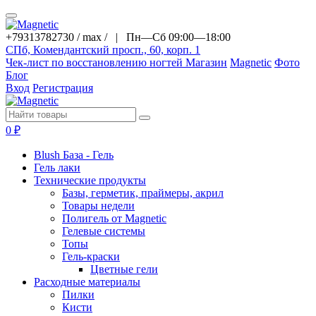
+79313782730 / max / |
Пн—Сб 09:00—18:00
СПб, Комендантский просп., 60, корп. 1
Чек-лист по восстановлению ногтей
Магазин
Magnetic
Фото
Блог
Вход
Регистрация
0
₽
Blush База - Гель
Гель лаки
Технические продукты
Базы, герметик, праймеры, акрил
Товары недели
Полигель от Magnetic
Гелевые системы
Топы
Гель-краски
Цветные гели
Расходные материалы
Пилки
Кисти