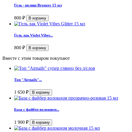
Гель - полиш Bronzer 15 мл
800
₽
Гель лак Violet Vibes...
800
₽
Вместе с этим товаром покупают
Топ "Airnails"...
1 650
₽
База с файбер волокном...
1 900
₽