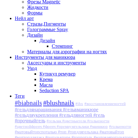
Фрезы Magnetic
Жидкости
Формы
Нейл арт
Стразы,Пигменты
Голограммые Spray
Дизайн
Дизайн
Стемпинг
Материалы для аэрографии на ногтях
Инструменты для маникюра
Аксессуары и инструменты
Уход
Кутикул ремувер
Крема
Масла
Seduction SPA
Теги
#blushnails
#biabnails
#ibx
#восстановлениеногтей
#гельдлянаращивания #гельвманикюре
#гельдляукрепления #гельдляногтей #гель
#прочныйгель
#гельлак #цветныегели #голыеногти
#цветнойфренч #френч #премиумгельлаки #маникюр
#голыеногти
#матовыйтопспоталью #топ #топдлягельлака #матовыйтоп
#маттопдлялака #потальвтопе #топпоталь #матоваяпотальвтопе