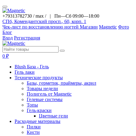
+79313782730 / max / |
Пн—Сб 09:00—18:00
СПб, Комендантский просп., 60, корп. 1
Чек-лист по восстановлению ногтей
Магазин
Magnetic
Фото
Блог
Вход
Регистрация
0
₽
Blush База - Гель
Гель лаки
Технические продукты
Базы, герметик, праймеры, акрил
Товары недели
Полигель от Magnetic
Гелевые системы
Топы
Гель-краски
Цветные гели
Расходные материалы
Пилки
Кисти