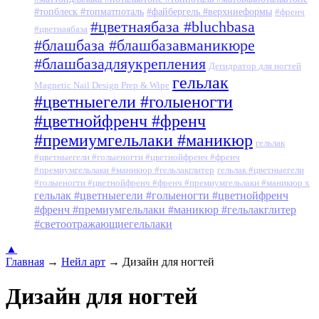
#топблеск #топматпоталь
#файбергель #верхниеформы
#френч
#цветнаябаза #bluchbasa
#цветнаябаза
#блашбаза #блашбазавманикюре
#блашбазадляукрепления
Дегидратор для ногтей
гельлак
Magnetic Nail Design Prep & Wipe
#цветныегели #голыеногти
#цветнойфренч #френч
#премиумгельлаки #маникюр
гельлак
#цветныегели #голыеногти #цветнойфренч #френч
#премиумгельлаки #маникюр #гельлакглитер
гельлак #цветныегели
#голыеногти #цветнойфренч #френч #премиумгельлаки #маникюр x
гельлак #цветныегели #голыеногти #цветнойфренч
#френч #премиумгельлаки #маникюр #гельлакглитер
#светоотражающиегельлаки
▲
Главная
→
Нейл арт
→
Дизайн для ногтей
Дизайн для ногтей