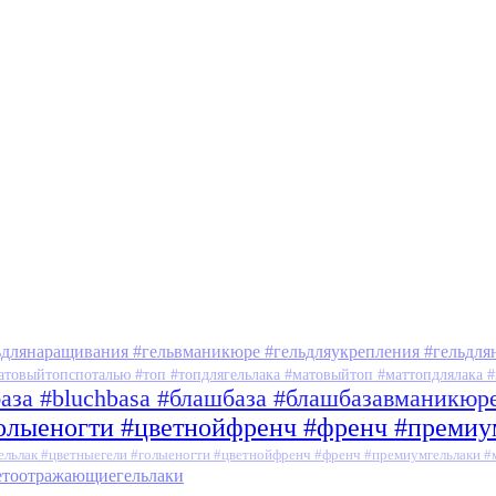
ьдлянаращивания #гельвманикюре #гельдляукрепления #гельдля
атовыйтопспоталью #топ #топдлягельлака #матовыйтоп #маттопдлялака #
база #bluchbasa #блашбаза #блашбазавманикюр
голыеногти #цветнойфренч #френч #преми
ельлак #цветныегели #голыеногти #цветнойфренч #френч #премиумгельлаки 
ветоотражающиегельлаки