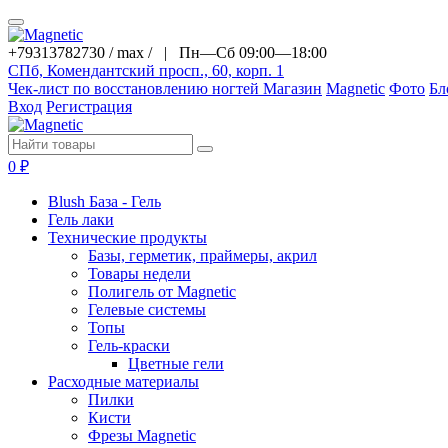
+79313782730 / max / |
Пн—Сб 09:00—18:00
СПб, Комендантский просп., 60, корп. 1
Чек-лист по восстановлению ногтей
Магазин
Magnetic
Фото
Бл
Вход
Регистрация
0
₽
Blush База - Гель
Гель лаки
Технические продукты
Базы, герметик, праймеры, акрил
Товары недели
Полигель от Magnetic
Гелевые системы
Топы
Гель-краски
Цветные гели
Расходные материалы
Пилки
Кисти
Фрезы Magnetic