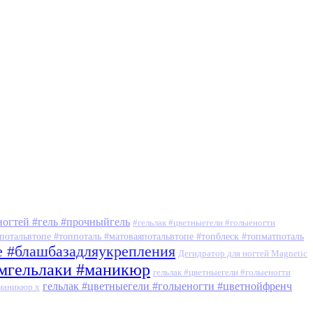
ногтей #гель #прочныйгель
#гельлак #цветныегели #голыеногти
потальвтопе #топпоталь #матоваяпотальвтопе #топблеск #топматпоталь
е #блашбазадляукрепления
Дегидратор для ногтей Magnetic
умгельлаки #маникюр
гельлак #цветныегели #голыеногти
гельлак #цветныегели #голыеногти #цветнойфренч
#маникюр x