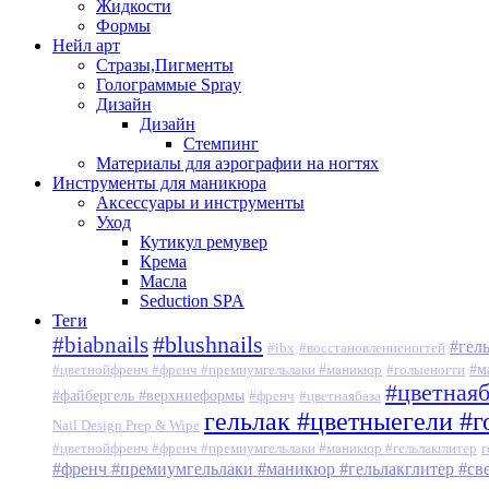
Жидкости
Формы
Нейл арт
Стразы,Пигменты
Голограммые Spray
Дизайн
Дизайн
Стемпинг
Материалы для аэрографии на ногтях
Инструменты для маникюра
Аксессуары и инструменты
Уход
Кутикул ремувер
Крема
Масла
Seduction SPA
Теги
#blushnails
#biabnails
#гел
#ibx
#восстановлениеногтей
#м
#цветнойфренч #френч #премиумгельлаки #маникюр
#голыеногти
#цветная
#файбергель #верхниеформы
#френч
#цветнаябаза
гельлак #цветныегели #
Nail Design Prep & Wipe
#цветнойфренч #френч #премиумгельлаки #маникюр #гельлакглитер
г
#френч #премиумгельлаки #маникюр #гельлакглитер #с