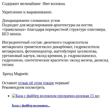
Содержит мельчайшие fiber волокна.
Укрепление и выравнивание️.
Донаращивание сломанных углов
Подходит для моделирования архитектуры на ногтях
«трамплинах» благодаря перекрестной структуре олигомера.
БЕЗ запаха.
Ингредиентный состав: двоичного гидроксиэтила
метакрилата триметилгексил дикарбомат, гидроксиэтила
метакрилата, фотоинициатор,
ацетобутират целлюлозы
,
уретановый каучук, оксид кремния, р- гидроксианизол,
гидрохинон, синтетические красители: оксид железа, диоксид
титана
Бренд
Magnetic
Оставьте
отзыв об этом товаре
первым!
Рекомендуем посмотреть
База с файбер волокном...