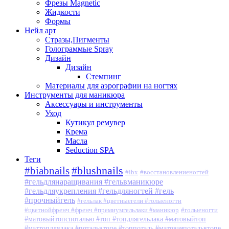
Фрезы Magnetic
Жидкости
Формы
Нейл арт
Стразы,Пигменты
Голограммые Spray
Дизайн
Дизайн
Стемпинг
Материалы для аэрографии на ногтях
Инструменты для маникюра
Аксессуары и инструменты
Уход
Кутикул ремувер
Крема
Масла
Seduction SPA
Теги
#blushnails
#biabnails
#ibx
#восстановлениеногтей
#гельдлянаращивания #гельвманикюре
#гельдляукрепления #гельдляногтей #гель
#прочныйгель
#гельлак #цветныегели #голыеногти
#цветнойфренч #френч #премиумгельлаки #маникюр
#голыеногти
#матовыйтопспоталью #топ #топдлягельлака #матовыйтоп
#маттопдлялака #потальвтопе #топпоталь #матоваяпотальвтопе