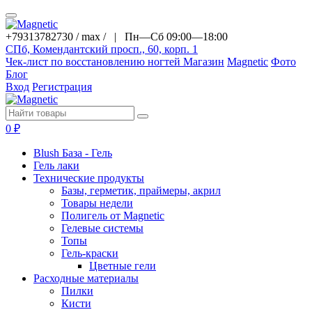
+79313782730 / max / |
Пн—Сб 09:00—18:00
СПб, Комендантский просп., 60, корп. 1
Чек-лист по восстановлению ногтей
Магазин
Magnetic
Фото
Блог
Вход
Регистрация
0
₽
Blush База - Гель
Гель лаки
Технические продукты
Базы, герметик, праймеры, акрил
Товары недели
Полигель от Magnetic
Гелевые системы
Топы
Гель-краски
Цветные гели
Расходные материалы
Пилки
Кисти