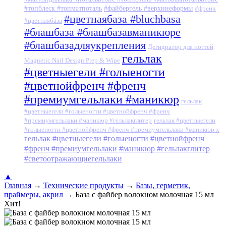
#топблеск #топматпоталь
#файбергель #верхниеформы
#френч
#цветнаябаза #bluchbasa
#цветнаябаза
#блашбаза #блашбазавманикюре
#блашбазадляукрепления
Дегидратор для ногтей
гельлак
Magnetic Nail Design Prep & Wipe
#цветныегели #голыеногти
#цветнойфренч #френч
#премиумгельлаки #маникюр
гельлак
#цветныегели #голыеногти #цветнойфренч #френч
#премиумгельлаки #маникюр #гельлакглитер
гельлак #цветныегели
#голыеногти #цветнойфренч #френч #премиумгельлаки #маникюр x
гельлак #цветныегели #голыеногти #цветнойфренч
#френч #премиумгельлаки #маникюр #гельлакглитер
#светоотражающиегельлаки
▲
Главная
→
Технические продукты
→
Базы, герметик,
праймеры, акрил
→
База с файбер волокном молочная 15 мл
Хит!