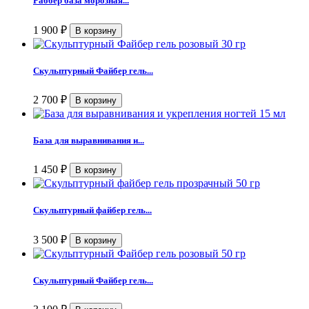
Раббер база морозная...
1 900
₽
Скульптурный Файбер гель...
2 700
₽
База для выравнивания и...
1 450
₽
Скульптурный файбер гель...
3 500
₽
Скульптурный Файбер гель...