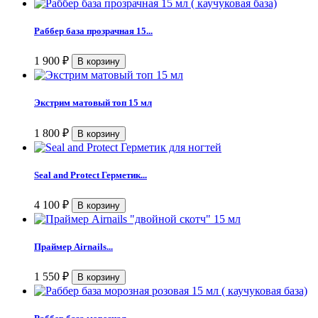
Раббер база прозрачная 15...
1 900
₽
Экстрим матовый топ 15 мл
1 800
₽
Seal and Protect Герметик...
4 100
₽
Праймер Airnails...
1 550
₽