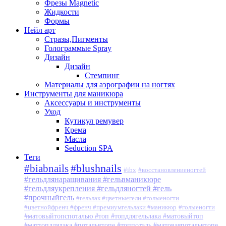
Фрезы Magnetic
Жидкости
Формы
Нейл арт
Стразы,Пигменты
Голограммые Spray
Дизайн
Дизайн
Стемпинг
Материалы для аэрографии на ногтях
Инструменты для маникюра
Аксессуары и инструменты
Уход
Кутикул ремувер
Крема
Масла
Seduction SPA
Теги
#blushnails
#biabnails
#ibx
#восстановлениеногтей
#гельдлянаращивания #гельвманикюре
#гельдляукрепления #гельдляногтей #гель
#прочныйгель
#гельлак #цветныегели #голыеногти
#цветнойфренч #френч #премиумгельлаки #маникюр
#голыеногти
#матовыйтопспоталью #топ #топдлягельлака #матовыйтоп
#маттопдлялака #потальвтопе #топпоталь #матоваяпотальвтопе