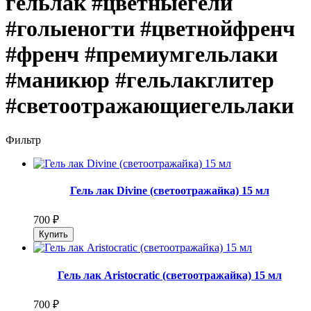
гельлак #цветныегели
#голыеногти #цветнойфренч
#френч #премиумгельлаки
#маникюр #гельлакглитер
#светоотражающиегельлаки
Фильтр
Гель лак Divine (светоотражайка) 15 мл
700
₽
Гель лак Aristocratic (светоотражайка) 15 мл
700
₽