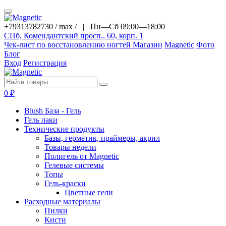
+79313782730 / max / |
Пн—Сб 09:00—18:00
СПб, Комендантский просп., 60, корп. 1
Чек-лист по восстановлению ногтей
Магазин
Magnetic
Фото
Блог
Вход
Регистрация
0
₽
Blush База - Гель
Гель лаки
Технические продукты
Базы, герметик, праймеры, акрил
Товары недели
Полигель от Magnetic
Гелевые системы
Топы
Гель-краски
Цветные гели
Расходные материалы
Пилки
Кисти