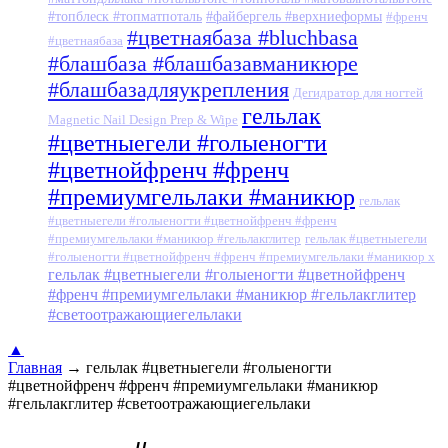
#топблеск #топматпоталь
#файбергель #верхниеформы
#френч
#цветнаябаза #bluchbasa
#цветнаябаза
#блашбаза #блашбазавманикюре
#блашбазадляукрепления
Дегидратор для ногтей
гельлак
Magnetic Nail Design Prep & Wipe
#цветныегели #голыеногти
#цветнойфренч #френч
#премиумгельлаки #маникюр
гельлак
#цветныегели #голыеногти #цветнойфренч #френч
#премиумгельлаки #маникюр #гельлакглитер
гельлак #цветныегели
#голыеногти #цветнойфренч #френч #премиумгельлаки #маникюр x
гельлак #цветныегели #голыеногти #цветнойфренч
#френч #премиумгельлаки #маникюр #гельлакглитер
#светоотражающиегельлаки
▲
Главная
→
гельлак #цветныегели #голыеногти
#цветнойфренч #френч #премиумгельлаки #маникюр
#гельлакглитер #светоотражающиегельлаки