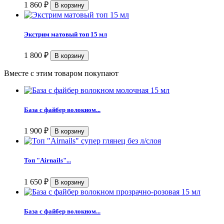
1 860
₽
Экстрим матовый топ 15 мл
1 800
₽
Вместе с этим товаром покупают
База с файбер волокном...
1 900
₽
Топ "Airnails"...
1 650
₽
База с файбер волокном...