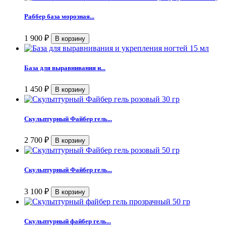
Раббер база морозная...
1 900
₽
База для выравнивания и...
1 450
₽
Скульптурный Файбер гель...
2 700
₽
Скульптурный Файбер гель...
3 100
₽
Скульптурный файбер гель...