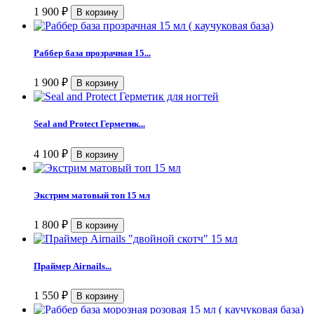
1 900
₽
Раббер база прозрачная 15...
1 900
₽
Seal and Protect Герметик...
4 100
₽
Экстрим матовый топ 15 мл
1 800
₽
Праймер Airnails...
1 550
₽