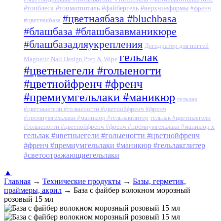
#топблеск #топматпоталь
#файбергель #верхниеформы
#френч
#цветнаябаза #bluchbasa
#цветнаябаза
#блашбаза #блашбазавманикюре
#блашбазадляукрепления
Дегидратор для ногтей
гельлак
Magnetic Nail Design Prep & Wipe
#цветныегели #голыеногти
#цветнойфренч #френч
#премиумгельлаки #маникюр
гельлак
#цветныегели #голыеногти #цветнойфренч #френч
#премиумгельлаки #маникюр #гельлакглитер
гельлак #цветныегели
#голыеногти #цветнойфренч #френч #премиумгельлаки #маникюр x
гельлак #цветныегели #голыеногти #цветнойфренч
#френч #премиумгельлаки #маникюр #гельлакглитер
#светоотражающиегельлаки
▲
Главная
→
Технические продукты
→
Базы, герметик,
праймеры, акрил
→
База с файбер волокном морозный
розовый 15 мл