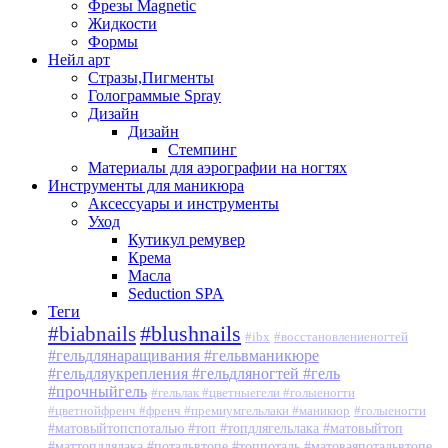
Фрезы Magnetic
Жидкости
Формы
Нейл арт
Стразы,Пигменты
Голограммые Spray
Дизайн
Дизайн
Стемпинг
Материалы для аэрографии на ногтях
Инструменты для маникюра
Аксессуары и инструменты
Уход
Кутикул ремувер
Крема
Масла
Seduction SPA
Теги
#blushnails
#biabnails
#ibx
#восстановлениеногтей
#гельдлянаращивания #гельвманикюре
#гельдляукрепления #гельдляногтей #гель
#прочныйгель
#гельлак #цветныегели #голыеногти
#цветнойфренч #френч #премиумгельлаки #маникюр
#голыеногти
#матовыйтопспоталью #топ #топдлягельлака #матовыйтоп
#маттопдлялака #потальвтопе #топпоталь #матоваяпотальвтопе