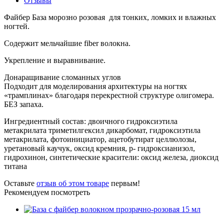
Отзывы
Файбер База морозно розовая для тонких, ломких и влажных
ногтей.
Содержит мельчайшие fiber волокна.
Укрепление и выравнивание️.
Донаращивание сломанных углов
Подходит для моделирования архитектуры на ногтях
«трамплинах» благодаря перекрестной структуре олигомера.
БЕЗ запаха.
Ингредиентный состав: двоичного гидроксиэтила
метакрилата триметилгексил дикарбомат, гидроксиэтила
метакрилата, фотоинициатор,
ацетобутират целлюлозы
,
уретановый каучук, оксид кремния, р- гидроксианизол,
гидрохинон, синтетические красители: оксид железа, диоксид
титана
Оставьте
отзыв об этом товаре
первым!
Рекомендуем посмотреть