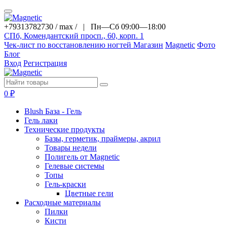
+79313782730 / max / |
Пн—Сб 09:00—18:00
СПб, Комендантский просп., 60, корп. 1
Чек-лист по восстановлению ногтей
Магазин
Magnetic
Фото
Блог
Вход
Регистрация
0
₽
Blush База - Гель
Гель лаки
Технические продукты
Базы, герметик, праймеры, акрил
Товары недели
Полигель от Magnetic
Гелевые системы
Топы
Гель-краски
Цветные гели
Расходные материалы
Пилки
Кисти