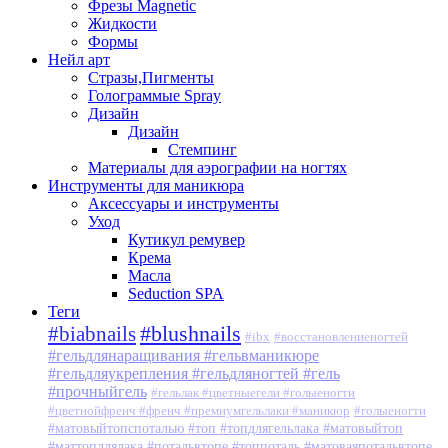
Фрезы Magnetic
Жидкости
Формы
Нейл арт
Стразы,Пигменты
Голограммые Spray
Дизайн
Дизайн
Стемпинг
Материалы для аэрографии на ногтях
Инструменты для маникюра
Аксессуары и инструменты
Уход
Кутикул ремувер
Крема
Масла
Seduction SPA
Теги
#blushnails
#biabnails
#ibx
#восстановлениеногтей
#гельдлянаращивания #гельвманикюре
#гельдляукрепления #гельдляногтей #гель
#прочныйгель
#гельлак #цветныегели #голыеногти
#цветнойфренч #френч #премиумгельлаки #маникюр
#голыеногти
#матовыйтопспоталью #топ #топдлягельлака #матовыйтоп
#маттопдлялака #потальвтопе #топпоталь #матоваяпотальвтопе