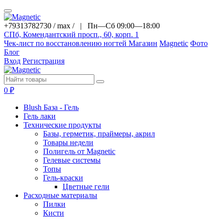
+79313782730 / max / |
Пн—Сб 09:00—18:00
СПб, Комендантский просп., 60, корп. 1
Чек-лист по восстановлению ногтей
Магазин
Magnetic
Фото
Блог
Вход
Регистрация
0
₽
Blush База - Гель
Гель лаки
Технические продукты
Базы, герметик, праймеры, акрил
Товары недели
Полигель от Magnetic
Гелевые системы
Топы
Гель-краски
Цветные гели
Расходные материалы
Пилки
Кисти