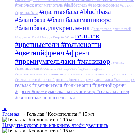
#топблеск #топматпоталь
#файбергель #верхниеформы
#френч
#цветнаябаза #bluchbasa
#цветнаябаза
#блашбаза #блашбазавманикюре
#блашбазадляукрепления
Дегидратор для ногтей
гельлак
Magnetic Nail Design Prep & Wipe
#цветныегели #голыеногти
#цветнойфренч #френч
#премиумгельлаки #маникюр
гельлак
#цветныегели #голыеногти #цветнойфренч #френч
#премиумгельлаки #маникюр #гельлакглитер
гельлак #цветныегели
#голыеногти #цветнойфренч #френч #премиумгельлаки #маникюр x
гельлак #цветныегели #голыеногти #цветнойфренч
#френч #премиумгельлаки #маникюр #гельлакглитер
#светоотражающиегельлаки
▲
Главная
→
Гель лак "Космополитан" 15 мл
Наведите курсор или кликните, чтобы увеличить