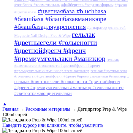
#топблеск #топматпоталь
#файбергель #верхниеформы
#френч
#цветнаябаза #bluchbasa
#цветнаябаза
#блашбаза #блашбазавманикюре
#блашбазадляукрепления
Дегидратор для ногтей
гельлак
Magnetic Nail Design Prep & Wipe
#цветныегели #голыеногти
#цветнойфренч #френч
#премиумгельлаки #маникюр
гельлак
#цветныегели #голыеногти #цветнойфренч #френч
#премиумгельлаки #маникюр #гельлакглитер
гельлак #цветныегели
#голыеногти #цветнойфренч #френч #премиумгельлаки #маникюр x
гельлак #цветныегели #голыеногти #цветнойфренч
#френч #премиумгельлаки #маникюр #гельлакглитер
#светоотражающиегельлаки
▲
Главная
→
Расходные материалы
→
Дегидратор Prep & Wipe
100ml спрей
Наведите курсор или кликните, чтобы увеличить