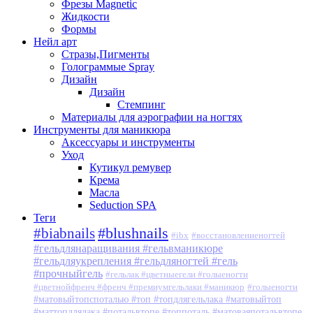
Фрезы Magnetic
Жидкости
Формы
Нейл арт
Стразы,Пигменты
Голограммые Spray
Дизайн
Дизайн
Стемпинг
Материалы для аэрографии на ногтях
Инструменты для маникюра
Аксессуары и инструменты
Уход
Кутикул ремувер
Крема
Масла
Seduction SPA
Теги
#blushnails
#biabnails
#ibx
#восстановлениеногтей
#гельдлянаращивания #гельвманикюре
#гельдляукрепления #гельдляногтей #гель
#прочныйгель
#гельлак #цветныегели #голыеногти
#цветнойфренч #френч #премиумгельлаки #маникюр
#голыеногти
#матовыйтопспоталью #топ #топдлягельлака #матовыйтоп
#маттопдлялака #потальвтопе #топпоталь #матоваяпотальвтопе