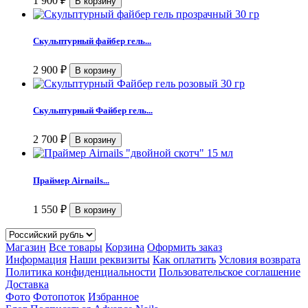
1 900
₽
Скульптурный файбер гель...
2 900
₽
Скульптурный Файбер гель...
2 700
₽
Праймер Airnails...
1 550
₽
Магазин
Все товары
Корзина
Оформить заказ
Информация
Наши реквизиты
Как оплатить
Условия возврата
Политика конфиденциальности
Пользовательское соглашение
Доставка
Фото
Фотопоток
Избранное