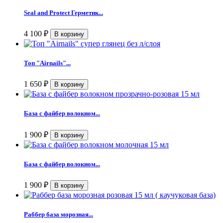
Seal and Protect Герметик...
4 100
₽
Топ "Airnails"...
1 650
₽
База с файбер волокном...
1 900
₽
База с файбер волокном...
1 900
₽
Раббер база морозная...