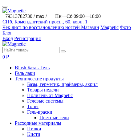
+79313782730 / max / |
Пн—Сб 09:00—18:00
СПб, Комендантский просп., 60, корп. 1
Чек-лист по восстановлению ногтей
Магазин
Magnetic
Фото
Блог
Вход
Регистрация
0
₽
Blush База - Гель
Гель лаки
Технические продукты
Базы, герметик, праймеры, акрил
Товары недели
Полигель от Magnetic
Гелевые системы
Топы
Гель-краски
Цветные гели
Расходные материалы
Пилки
Кисти