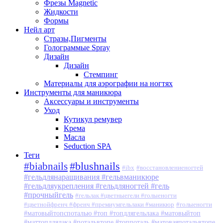
Фрезы Magnetic
Жидкости
Формы
Нейл арт
Стразы,Пигменты
Голограммые Spray
Дизайн
Дизайн
Стемпинг
Материалы для аэрографии на ногтях
Инструменты для маникюра
Аксессуары и инструменты
Уход
Кутикул ремувер
Крема
Масла
Seduction SPA
Теги
#blushnails
#biabnails
#ibx
#восстановлениеногтей
#гельдлянаращивания #гельвманикюре
#гельдляукрепления #гельдляногтей #гель
#прочныйгель
#гельлак #цветныегели #голыеногти
#цветнойфренч #френч #премиумгельлаки #маникюр
#голыеногти
#матовыйтопспоталью #топ #топдлягельлака #матовыйтоп
#маттопдлялака #потальвтопе #топпоталь #матоваяпотальвтопе