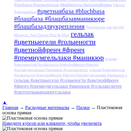
#топблеск #топматпоталь
#файбергель #верхниеформы
#френч
#цветнаябаза #bluchbasa
#цветнаябаза
#блашбаза #блашбазавманикюре
#блашбазадляукрепления
Дегидратор для ногтей
гельлак
Magnetic Nail Design Prep & Wipe
#цветныегели #голыеногти
#цветнойфренч #френч
#премиумгельлаки #маникюр
гельлак
#цветныегели #голыеногти #цветнойфренч #френч
#премиумгельлаки #маникюр #гельлакглитер
гельлак #цветныегели
#голыеногти #цветнойфренч #френч #премиумгельлаки #маникюр x
гельлак #цветныегели #голыеногти #цветнойфренч
#френч #премиумгельлаки #маникюр #гельлакглитер
#светоотражающиегельлаки
▲
Главная
→
Расходные материалы
→
Пилки
→
Пластиковая
основа прямая
Наведите курсор или кликните, чтобы увеличить