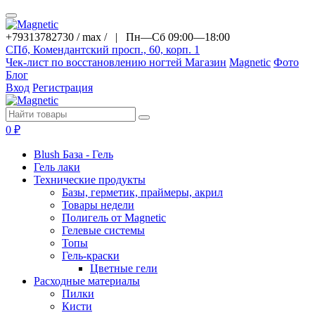
+79313782730 / max / |
Пн—Сб 09:00—18:00
СПб, Комендантский просп., 60, корп. 1
Чек-лист по восстановлению ногтей
Магазин
Magnetic
Фото
Блог
Вход
Регистрация
0
₽
Blush База - Гель
Гель лаки
Технические продукты
Базы, герметик, праймеры, акрил
Товары недели
Полигель от Magnetic
Гелевые системы
Топы
Гель-краски
Цветные гели
Расходные материалы
Пилки
Кисти