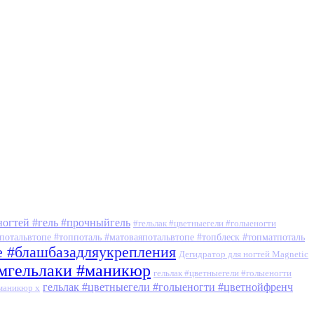
ногтей #гель #прочныйгель
#гельлак #цветныегели #голыеногти
потальвтопе #топпоталь #матоваяпотальвтопе #топблеск #топматпоталь
е #блашбазадляукрепления
Дегидратор для ногтей Magnetic
умгельлаки #маникюр
гельлак #цветныегели #голыеногти
гельлак #цветныегели #голыеногти #цветнойфренч
#маникюр x