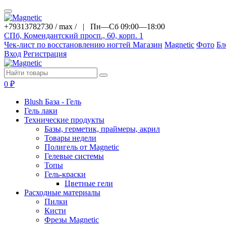
+79313782730 / max / |
Пн—Сб 09:00—18:00
СПб, Комендантский просп., 60, корп. 1
Чек-лист по восстановлению ногтей
Магазин
Magnetic
Фото
Бл
Вход
Регистрация
0
₽
Blush База - Гель
Гель лаки
Технические продукты
Базы, герметик, праймеры, акрил
Товары недели
Полигель от Magnetic
Гелевые системы
Топы
Гель-краски
Цветные гели
Расходные материалы
Пилки
Кисти
Фрезы Magnetic