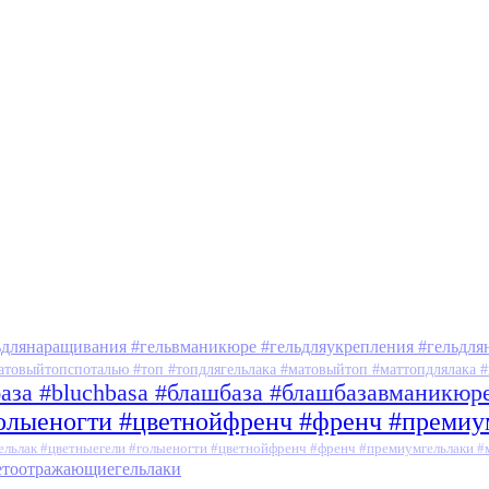
ьдлянаращивания #гельвманикюре #гельдляукрепления #гельдля
атовыйтопспоталью #топ #топдлягельлака #матовыйтоп #маттопдлялака #
база #bluchbasa #блашбаза #блашбазавманикюр
голыеногти #цветнойфренч #френч #преми
ельлак #цветныегели #голыеногти #цветнойфренч #френч #премиумгельлаки 
ветоотражающиегельлаки