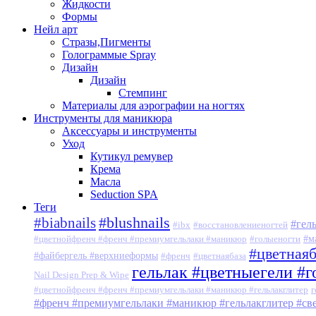
Жидкости
Формы
Нейл арт
Стразы,Пигменты
Голограммые Spray
Дизайн
Дизайн
Стемпинг
Материалы для аэрографии на ногтях
Инструменты для маникюра
Аксессуары и инструменты
Уход
Кутикул ремувер
Крема
Масла
Seduction SPA
Теги
#blushnails
#biabnails
#гел
#ibx
#восстановлениеногтей
#м
#цветнойфренч #френч #премиумгельлаки #маникюр
#голыеногти
#цветная
#файбергель #верхниеформы
#френч
#цветнаябаза
гельлак #цветныегели #
Nail Design Prep & Wipe
#цветнойфренч #френч #премиумгельлаки #маникюр #гельлакглитер
г
#френч #премиумгельлаки #маникюр #гельлакглитер #с