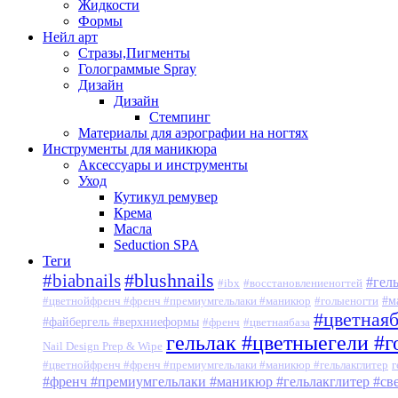
Жидкости
Формы
Нейл арт
Стразы,Пигменты
Голограммые Spray
Дизайн
Дизайн
Стемпинг
Материалы для аэрографии на ногтях
Инструменты для маникюра
Аксессуары и инструменты
Уход
Кутикул ремувер
Крема
Масла
Seduction SPA
Теги
#blushnails
#biabnails
#гел
#ibx
#восстановлениеногтей
#м
#цветнойфренч #френч #премиумгельлаки #маникюр
#голыеногти
#цветная
#файбергель #верхниеформы
#френч
#цветнаябаза
гельлак #цветныегели #
Nail Design Prep & Wipe
#цветнойфренч #френч #премиумгельлаки #маникюр #гельлакглитер
г
#френч #премиумгельлаки #маникюр #гельлакглитер #с