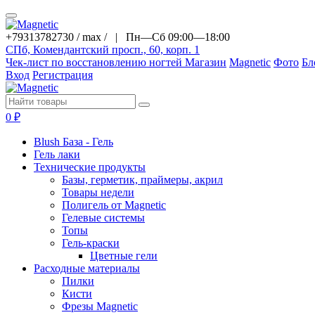
+79313782730 / max / |
Пн—Сб 09:00—18:00
СПб, Комендантский просп., 60, корп. 1
Чек-лист по восстановлению ногтей
Магазин
Magnetic
Фото
Бл
Вход
Регистрация
0
₽
Blush База - Гель
Гель лаки
Технические продукты
Базы, герметик, праймеры, акрил
Товары недели
Полигель от Magnetic
Гелевые системы
Топы
Гель-краски
Цветные гели
Расходные материалы
Пилки
Кисти
Фрезы Magnetic