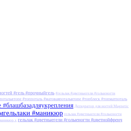
ногтей #гель #прочныйгель
#гельлак #цветныегели #голыеногти
потальвтопе #топпоталь #матоваяпотальвтопе #топблеск #топматпоталь
е #блашбазадляукрепления
Дегидратор для ногтей Magnetic
умгельлаки #маникюр
гельлак #цветныегели #голыеногти
гельлак #цветныегели #голыеногти #цветнойфренч
#маникюр x