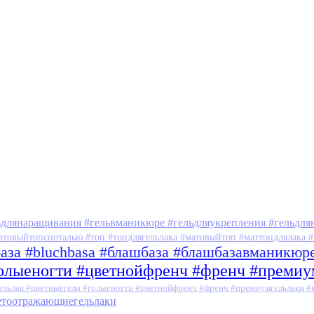
ьдлянаращивания #гельвманикюре #гельдляукрепления #гельдля
атовыйтопспоталью #топ #топдлягельлака #матовыйтоп #маттопдлялака #
база #bluchbasa #блашбаза #блашбазавманикюр
голыеногти #цветнойфренч #френч #преми
ельлак #цветныегели #голыеногти #цветнойфренч #френч #премиумгельлаки 
ветоотражающиегельлаки