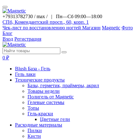
+79313782730 / max / |
Пн—Сб 09:00—18:00
СПб, Комендантский просп., 60, корп. 1
Чек-лист по восстановлению ногтей
Магазин
Magnetic
Фото
Блог
Вход
Регистрация
0
₽
Blush База - Гель
Гель лаки
Технические продукты
Базы, герметик, праймеры, акрил
Товары недели
Полигель от Magnetic
Гелевые системы
Топы
Гель-краски
Цветные гели
Расходные материалы
Пилки
Кисти