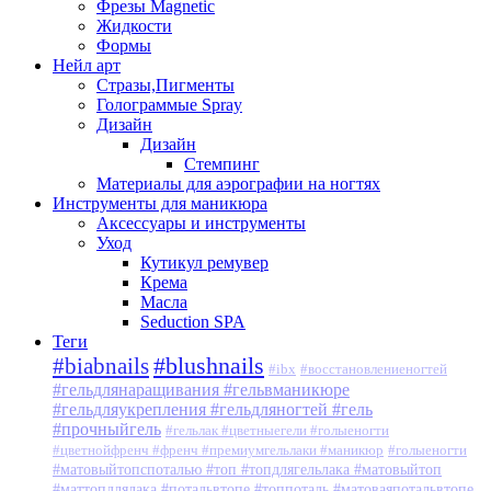
Фрезы Magnetic
Жидкости
Формы
Нейл арт
Стразы,Пигменты
Голограммые Spray
Дизайн
Дизайн
Стемпинг
Материалы для аэрографии на ногтях
Инструменты для маникюра
Аксессуары и инструменты
Уход
Кутикул ремувер
Крема
Масла
Seduction SPA
Теги
#blushnails
#biabnails
#ibx
#восстановлениеногтей
#гельдлянаращивания #гельвманикюре
#гельдляукрепления #гельдляногтей #гель
#прочныйгель
#гельлак #цветныегели #голыеногти
#цветнойфренч #френч #премиумгельлаки #маникюр
#голыеногти
#матовыйтопспоталью #топ #топдлягельлака #матовыйтоп
#маттопдлялака #потальвтопе #топпоталь #матоваяпотальвтопе