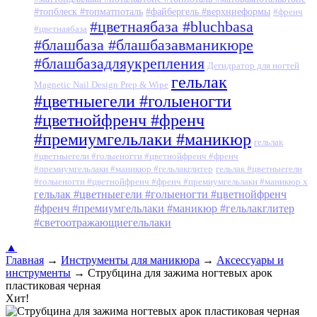
#топблеск #топматпоталь
#файбергель #верхниеформы
#френч
#цветнаябаза #bluchbasa
#цветнаябаза
#блашбаза #блашбазавманикюре
#блашбазадляукрепления
Дегидратор для ногтей
гельлак
Magnetic Nail Design Prep & Wipe
#цветныегели #голыеногти
#цветнойфренч #френч
#премиумгельлаки #маникюр
гельлак
#цветныегели #голыеногти #цветнойфренч #френч
#премиумгельлаки #маникюр #гельлакглитер
гельлак #цветныегели
#голыеногти #цветнойфренч #френч #премиумгельлаки #маникюр x
гельлак #цветныегели #голыеногти #цветнойфренч
#френч #премиумгельлаки #маникюр #гельлакглитер
#светоотражающиегельлаки
▲
Главная
→
Инструменты для маникюра
→
Аксессуары и
инструменты
→
Струбцина для зажима ногтевых арок
пластиковая черная
Хит!