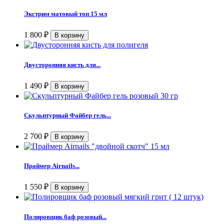
Экстрим матовый топ 15 мл
1 800
₽
Двусторонняя кисть для...
1 490
₽
Скульптурный Файбер гель...
2 700
₽
Праймер Airnails...
1 550
₽
Полировщик баф розовый...