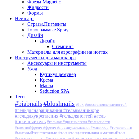
Фрезы Magnetic
Жидкости
Формы
Нейл арт
Стразы,Пигменты
Голограммые Spray
Дизайн
Дизайн
Стемпинг
Материалы для аэрографии на ногтях
Инструменты для маникюра
Аксессуары и инструменты
Уход
Кутикул ремувер
Крема
Масла
Seduction SPA
Теги
#blushnails
#biabnails
#ibx
#восстановлениеногтей
#гельдлянаращивания #гельвманикюре
#гельдляукрепления #гельдляногтей #гель
#прочныйгель
#гельлак #цветныегели #голыеногти
#цветнойфренч #френч #премиумгельлаки #маникюр
#голыеногти
#матовыйтопспоталью #топ #топдлягельлака #матовыйтоп
#маттопдлялака #потальвтопе #топпоталь #матоваяпотальвтопе