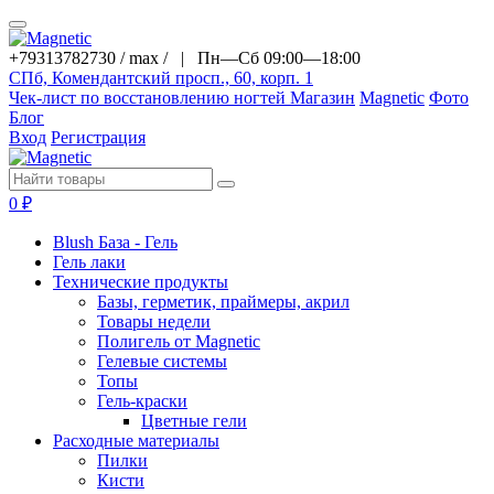
+79313782730 / max / |
Пн—Сб 09:00—18:00
СПб, Комендантский просп., 60, корп. 1
Чек-лист по восстановлению ногтей
Магазин
Magnetic
Фото
Блог
Вход
Регистрация
0
₽
Blush База - Гель
Гель лаки
Технические продукты
Базы, герметик, праймеры, акрил
Товары недели
Полигель от Magnetic
Гелевые системы
Топы
Гель-краски
Цветные гели
Расходные материалы
Пилки
Кисти