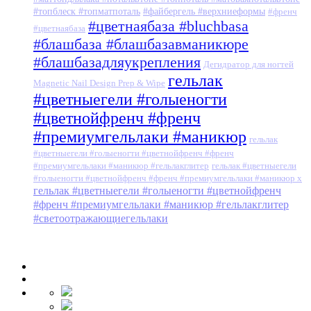
#топблеск #топматпоталь
#файбергель #верхниеформы
#френч
#цветнаябаза #bluchbasa
#цветнаябаза
#блашбаза #блашбазавманикюре
#блашбазадляукрепления
Дегидратор для ногтей
гельлак
Magnetic Nail Design Prep & Wipe
#цветныегели #голыеногти
#цветнойфренч #френч
#премиумгельлаки #маникюр
гельлак
#цветныегели #голыеногти #цветнойфренч #френч
#премиумгельлаки #маникюр #гельлакглитер
гельлак #цветныегели
#голыеногти #цветнойфренч #френч #премиумгельлаки #маникюр x
гельлак #цветныегели #голыеногти #цветнойфренч
#френч #премиумгельлаки #маникюр #гельлакглитер
#светоотражающиегельлаки