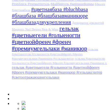
#топблеск #топматпоталь
#файбергель #верхниеформы
#френч
#цветнаябаза #bluchbasa
#цветнаябаза
#блашбаза #блашбазавманикюре
#блашбазадляукрепления
Дегидратор для ногтей
гельлак
Magnetic Nail Design Prep & Wipe
#цветныегели #голыеногти
#цветнойфренч #френч
#премиумгельлаки #маникюр
гельлак
#цветныегели #голыеногти #цветнойфренч #френч
#премиумгельлаки #маникюр #гельлакглитер
гельлак #цветныегели
#голыеногти #цветнойфренч #френч #премиумгельлаки #маникюр x
гельлак #цветныегели #голыеногти #цветнойфренч
#френч #премиумгельлаки #маникюр #гельлакглитер
#светоотражающиегельлаки