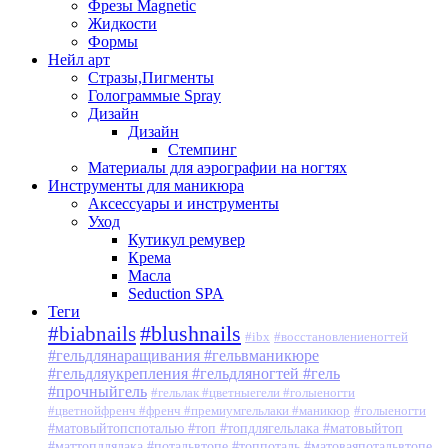
Фрезы Magnetic
Жидкости
Формы
Нейл арт
Стразы,Пигменты
Голограммые Spray
Дизайн
Дизайн
Стемпинг
Материалы для аэрографии на ногтях
Инструменты для маникюра
Аксессуары и инструменты
Уход
Кутикул ремувер
Крема
Масла
Seduction SPA
Теги
#blushnails
#biabnails
#ibx
#восстановлениеногтей
#гельдлянаращивания #гельвманикюре
#гельдляукрепления #гельдляногтей #гель
#прочныйгель
#гельлак #цветныегели #голыеногти
#цветнойфренч #френч #премиумгельлаки #маникюр
#голыеногти
#матовыйтопспоталью #топ #топдлягельлака #матовыйтоп
#маттопдлялака #потальвтопе #топпоталь #матоваяпотальвтопе