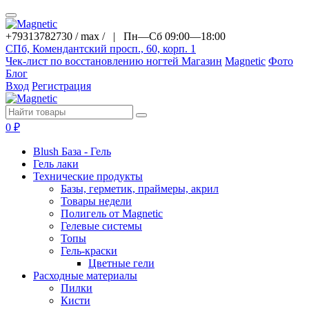
+79313782730 / max / |
Пн—Сб 09:00—18:00
СПб, Комендантский просп., 60, корп. 1
Чек-лист по восстановлению ногтей
Магазин
Magnetic
Фото
Блог
Вход
Регистрация
0
₽
Blush База - Гель
Гель лаки
Технические продукты
Базы, герметик, праймеры, акрил
Товары недели
Полигель от Magnetic
Гелевые системы
Топы
Гель-краски
Цветные гели
Расходные материалы
Пилки
Кисти