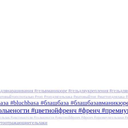
ьдлянаращивания #гельвманикюре #гельдляукрепления #гельдля
атовыйтопспоталью #топ #топдлягельлака #матовыйтоп #маттопдлялака #
база #bluchbasa #блашбаза #блашбазавманикюр
голыеногти #цветнойфренч #френч #преми
ельлак #цветныегели #голыеногти #цветнойфренч #френч #премиумгельлаки 
ветоотражающиегельлаки