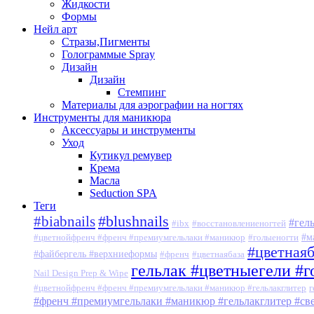
Жидкости
Формы
Нейл арт
Стразы,Пигменты
Голограммые Spray
Дизайн
Дизайн
Стемпинг
Материалы для аэрографии на ногтях
Инструменты для маникюра
Аксессуары и инструменты
Уход
Кутикул ремувер
Крема
Масла
Seduction SPA
Теги
#blushnails
#biabnails
#гел
#ibx
#восстановлениеногтей
#м
#цветнойфренч #френч #премиумгельлаки #маникюр
#голыеногти
#цветная
#файбергель #верхниеформы
#френч
#цветнаябаза
гельлак #цветныегели #
Nail Design Prep & Wipe
#цветнойфренч #френч #премиумгельлаки #маникюр #гельлакглитер
г
#френч #премиумгельлаки #маникюр #гельлакглитер #с