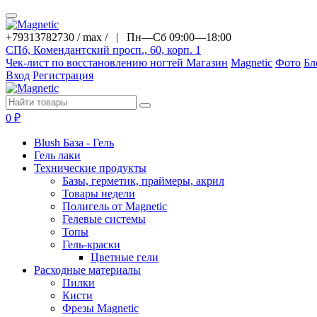
+79313782730 / max / |
Пн—Сб 09:00—18:00
СПб, Комендантский просп., 60, корп. 1
Чек-лист по восстановлению ногтей
Магазин
Magnetic
Фото
Бл
Вход
Регистрация
0
₽
Blush База - Гель
Гель лаки
Технические продукты
Базы, герметик, праймеры, акрил
Товары недели
Полигель от Magnetic
Гелевые системы
Топы
Гель-краски
Цветные гели
Расходные материалы
Пилки
Кисти
Фрезы Magnetic