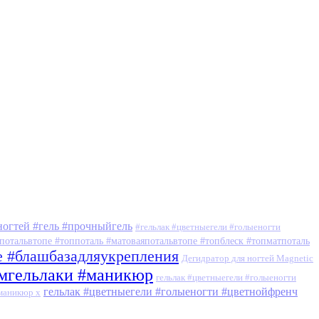
ногтей #гель #прочныйгель
#гельлак #цветныегели #голыеногти
потальвтопе #топпоталь #матоваяпотальвтопе #топблеск #топматпоталь
е #блашбазадляукрепления
Дегидратор для ногтей Magnetic
умгельлаки #маникюр
гельлак #цветныегели #голыеногти
гельлак #цветныегели #голыеногти #цветнойфренч
#маникюр x