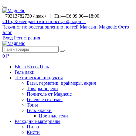
+79313782730 / max / |
Пн—Сб 09:00—18:00
СПб, Комендантский просп., 60, корп. 1
Чек-лист по восстановлению ногтей
Магазин
Magnetic
Фото
Блог
Вход
Регистрация
0
₽
Blush База - Гель
Гель лаки
Технические продукты
Базы, герметик, праймеры, акрил
Товары недели
Полигель от Magnetic
Гелевые системы
Топы
Гель-краски
Цветные гели
Расходные материалы
Пилки
Кисти