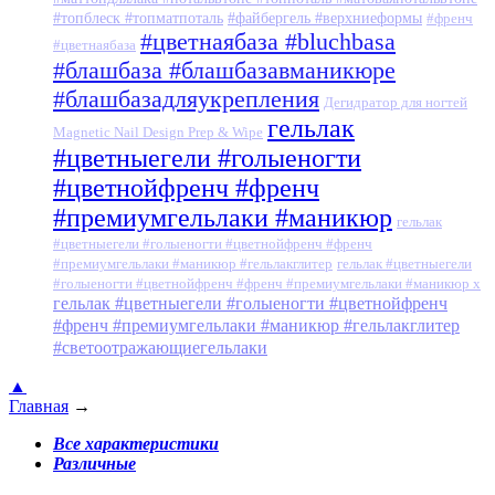
#топблеск #топматпоталь
#файбергель #верхниеформы
#френч
#цветнаябаза #bluchbasa
#цветнаябаза
#блашбаза #блашбазавманикюре
#блашбазадляукрепления
Дегидратор для ногтей
гельлак
Magnetic Nail Design Prep & Wipe
#цветныегели #голыеногти
#цветнойфренч #френч
#премиумгельлаки #маникюр
гельлак
#цветныегели #голыеногти #цветнойфренч #френч
#премиумгельлаки #маникюр #гельлакглитер
гельлак #цветныегели
#голыеногти #цветнойфренч #френч #премиумгельлаки #маникюр x
гельлак #цветныегели #голыеногти #цветнойфренч
#френч #премиумгельлаки #маникюр #гельлакглитер
#светоотражающиегельлаки
▲
Главная
→
Все характеристики
Различные