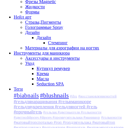
Фрезы Magnetic
Жидкости
Формы
Нейл арт
Стразы,Пигменты
Голограммые Spray
Дизайн
Дизайн
Стемпинг
Материалы для аэрографии на ногтях
Инструменты для маникюра
Аксессуары и инструменты
Уход
Кутикул ремувер
Крема
Масла
Seduction SPA
Теги
#blushnails
#biabnails
#ibx
#восстановлениеногтей
#гельдлянаращивания #гельвманикюре
#гельдляукрепления #гельдляногтей #гель
#прочныйгель
#гельлак #цветныегели #голыеногти
#цветнойфренч #френч #премиумгельлаки #маникюр
#голыеногти
#матовыйтопспоталью #топ #топдлягельлака #матовыйтоп
#маттопдлялака #потальвтопе #топпоталь #матоваяпотальвтопе